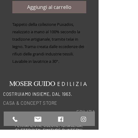
Aggiungi al carrello
Tappeto della collezione Puxados,
realizzato a mano al 100% secondo la
tradizone artigianale, tramite telai in
legno. Trama creata dalle eccedenze dei
rifiuti delle grandi industrie tessili.
Lavabile in lavatrice a 30°.
MOSER GUIDO
EDILIZIA
COSTRUIAMO INSIEME, DAL 1963.
CASA & CONCEPT STORE
EDILIZIA
NEGOZIO DI EDILIZIA E BIOEDILIZIA,
FERRAMENTA, COLORE, IDRAULICA,
ELETTRICITA', FINITURE D' INTERNI
Rivendita storica di materiali e soluzioni per l'edilizia ed