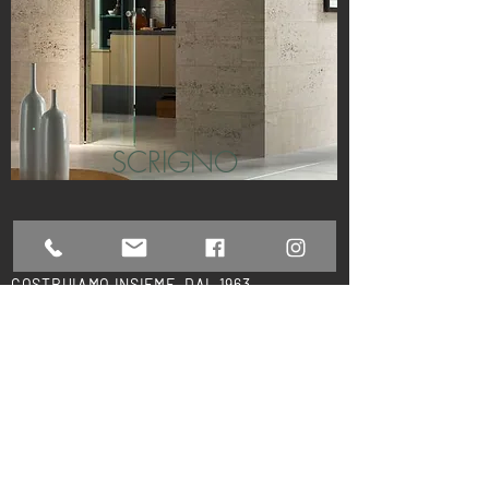
SCRIGNO
MOSER GUIDO
EDILIZIA
COSTRUIAMO INSIEME, DAL 1963.
CASA & CONCEPT STORE
EDILIZIA
NEGOZIO DI EDILIZIA E BIOEDILIZIA,
FERRAMENTA, COLORE, IDRAULICA,
ELETTRICITA', FINITURE D' INTERNI
Rivendita storica di materiali e soluzioni per l'edilizia ed
il fai-da-te, dal 1963 a Pergine Valsugana (TN).
Moser Guido Edilizia è il tuo partner di fiducia per
materiali edili, attrezzature per il tuo lavoro, ferramenta,